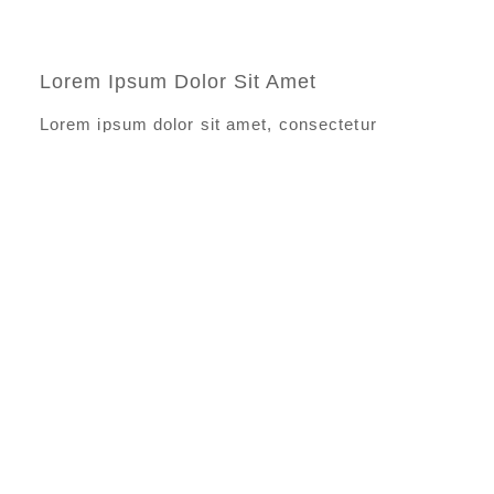
Lorem Ipsum Dolor Sit Amet
Lorem ipsum dolor sit amet, consectetur
adipisicing elit, sed do eiusmod tempor incididunt
ut labore et dolore magna aliqua. Ut enim ad
minim veniam, quis nostrud exercitation ullamco
laboris nisi ut aliquip ex ea commodo consequat.
Lorem ipsum dolor sit amet, consectetur
adipisicing elit, sed do eiusmod tempor incididunt
ut labore et dolore magna aliqua. Ut enim ad
minim veniam, quis nostrud exercitation ullamco
laboris nisi ut aliquip ex ea commodo consequat.